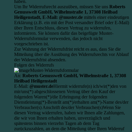
haben.
Um Ihr Widerrufsrecht auszuüben, müssen Sie uns
Roberts
Genusswelt GmbH, Wilhelmstraße 1, 37308 Heilbad
Heiligenstadt,
E-Mail: @muster.de
mittels einer eindeutigen
Erklärung (z.B. ein mit der Post versandter Brief oder E-Mail)
über Ihren Entschluss, diesen Vertrag zu widerrufen,
informieren. Sie können dafür das beigefügte Muster-
Widerrufsformular verwenden, das jedoch nicht
vorgeschrieben ist.
Zur Wahrung der Widerrufsfrist reicht es aus, dass Sie die
Mitteilung über die Ausübung des Widerrufsrechts vor Ablauf
der Widerrufsfrist absenden.
Folgen des Widerrufs
Muster-Widerrufsformular
An:
Roberts Genusswelt GmbH, Wilhelmstraße 1, 37308
Heilbad Heiligenstadt
E-Mail:
@muster.de
Hiermit widerrufe(n) ich/wir(*)den von
mir/uns(*) abgeschlossenen Vertrag über den Kauf der
folgenden Waren(*)/die Erbringung der folgenden
Dienstleistung(*)-Bestellt am(*)/erhalten am(*)-Name des/der
Verbraucher(s) Anschrift des/der Verbraucher(s)Wenn Sie
diesen Vertrag widerrufen, haben wir Ihnen alle Zahlungen,
die wir von Ihnen erhalten haben, unverzüglich und
spätestens binnen vierzehn Tagen ab dem Tag
zurückzuzahlen, an dem die Mitteilung über Ihren Widerruf