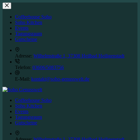
Zum
Inhalt
springen
Coffeehouse Soho
Soho Kitchen
Events
Tagungsraum
Gutscheine
Adresse:
Wilhelmstraße 1, 37308 Heilbad Heiligenstadt
Telefon:
03606/5083756
E-Mail:
kontakt@soho-genusswelt.de
Coffeehouse Soho
Soho Kitchen
Events
Tagungsraum
Gutscheine
Adresse:
Wilhelmstraße 1, 37308 Heilbad Heiligenstadt