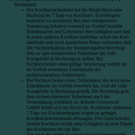
Restaurant)
Der Kochkursteilnehmer hat die Möglichkeit seine
Buchung bis 7 Tage vor Kochkurs- /Eventbeginn
kostenfrei zu stornieren! Bei einer erfolgreichen
Stornierung behalten eventuell im Vorfeld bezahlte
Eintrittskarten und Gutscheine ihre Gültigkeit und sind
in jedem anderen Kochkurs einlösbar, sofern der Kurs
stattfindet und noch ausreichend Plätze vorhanden sind.
Die Nichteinhaltung der Stornierungsfrist berechtigt
dem zu spät stornierenden Teilnehmer die volle
Kursgebühr in Rechnung zu stellen. Bei
Nichterscheinen ohne gültige Stornierung verfällt die
im Vorfeld erworbene Eintrittskarte des
nichterschienenen Teilnehmers.
Bei Nichterscheinen eines Teilnehmers, der noch keine
Eintrittskarte im Vorfeld erworben hat, wird die volle
Kursgebühr in Rechnung gestellt. Die Rechnung geht
dem nichterschienenen Teilnehmer nach der
Veranstaltung schriftlich zu. Roberts Genusswelt
GmbH behält sich das Recht ein, Kochkurse spätestens
7 Tage vor Kochkursbeginn wegen zu geringer
Kochkursteilnahmezahl abzusagen. Der Gutschein/der
bestellt Kochkurs behält seine Gültigkeit ab dem Datum
des Kochkurses für ein Jahr.
Erst nach der dritten Kochkursabsage hintereinander