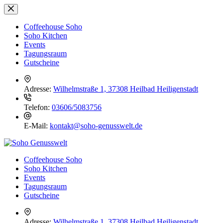
Zum
Inhalt
springen
Coffeehouse Soho
Soho Kitchen
Events
Tagungsraum
Gutscheine
Adresse:
Wilhelmstraße 1, 37308 Heilbad Heiligenstadt
Telefon:
03606/5083756
E-Mail:
kontakt@soho-genusswelt.de
Coffeehouse Soho
Soho Kitchen
Events
Tagungsraum
Gutscheine
Adresse:
Wilhelmstraße 1, 37308 Heilbad Heiligenstadt