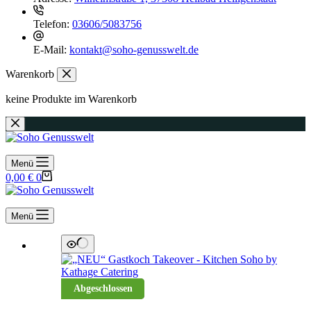
Telefon:
03606/5083756
E-Mail:
kontakt@soho-genusswelt.de
Warenkorb
keine Produkte im Warenkorb
Menü
Warenkorb
0,00
€
0
Menü
Abgeschlossen